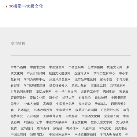
太极拳与太极文化
友情链接
中华书画网
中国书法网
中国油画网
书画交易网
艺术传播网
民俗文化网
刺
绣文化网
VI设计知识网
校园文化建设网
企业培训网
学习力教育中心
中小学
教育网
学习力训练中心
旅游风景名胜网
城市品牌建设网
家长学院
学习力教
育智库
学习型城市建设
域名投资知识
意志力教育
健康生活网
营销策划网
世界民间故事网
童话故事网
中小学生作文网
余建祥工作室
思维训练
家庭教
育顶层设计
爱情文化网
玩中学
笑话大王
科技前沿
趣味地理
中国书画网
思维谷
中华人物谱
高考季
中国茶文化网
作文评论
天赋车站
西湖风景文
化
艺术起点
艺术收藏投资
中华武术网
收藏证书查询网
广告设计知识
教育
趋势研究
八卦晚报
天赋教育研究
天赋邂逅
中国酒文化网
宝宝成长网
中国
瓷器网
雕塑设计艺术
中国民间故事网
珠宝文化网
世界儿童文学网
文玩收藏
投资
宝岛期刊
教育百科
致富经
时尚休闲
风雅中国
时尚文化
贝壳书画
中国兰花网
演讲与口才
中国民间故事网
网络营销传播网
学习力教育研究
中