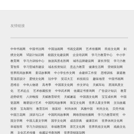
友情链接
中华书画网
中国书法网
中国油画网
书画交易网
艺术传播网
民俗文化网
刺
绣文化网
VI设计知识网
校园文化建设网
企业培训网
学习力教育中心
中小学
教育网
学习力训练中心
旅游风景名胜网
城市品牌建设网
家长学院
学习力教
育智库
学习型城市建设
域名投资知识
意志力教育
健康生活网
营销策划网
世界民间故事网
童话故事网
中小学生作文网
余建祥工作室
思维训练
家庭教
育顶层设计
爱情文化网
玩中学
笑话大王
科技前沿
趣味地理
中国书画网
思维谷
中华人物谱
高考季
中国茶文化网
作文评论
天赋车站
西湖风景文
化
艺术起点
艺术收藏投资
中华武术网
收藏证书查询网
广告设计知识
教育
趋势研究
八卦晚报
天赋教育研究
天赋邂逅
中国酒文化网
宝宝成长网
中国
瓷器网
雕塑设计艺术
中国民间故事网
珠宝文化网
世界儿童文学网
文玩收藏
投资
宝岛期刊
教育百科
致富经
时尚休闲
风雅中国
时尚文化
贝壳书画
中国兰花网
演讲与口才
中国民间故事网
网络营销传播网
学习力教育研究
中
国文学网
中国儿童文学网
国学文化网
成语辞典
健康百科
世界休闲文化网
幸福智库
学习力训练知识
幸福教育网
茶艺文化网
世界民俗文化网
戏曲文化
网
文化艺术传播
收藏证书查询网
世界营销策划网