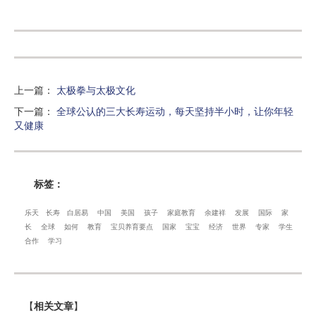
上一篇
：
太极拳与太极文化
下一篇
：
全球公认的三大长寿运动，每天坚持半小时，让你年轻
又健康
标签：
乐天
长寿
白居易
中国
美国
孩子
家庭教育
余建祥
发展
国际
家
长
全球
如何
教育
宝贝养育要点
国家
宝宝
经济
世界
专家
学生
合作
学习
【
相关文章
】