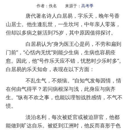
作者：佚名 来源于：
高考季
唐代著名诗人白居易，字乐天，晚年号香
山居士。他生逢乱世，一生坎坷，中年亲人零落，
但却以多病之躯活到75岁，其中原因值得探讨。
白居易认为“身为医王心是药，不劳和扁到
门前”，“心恬内无忧”则能少生病，生病也容易痊
愈。因此，他“号作乐天应不错，忧愁时少乐时多”。
白居易的乐天知命，表现在以下方面：
不乱生气，不烦恼。“自知气发每因情，情
在何由气得平？若问病根深与浅，此身应与病齐
生。”纵有不欢之事，也能以理智战胜感情，不气不
愤。
淡泊名利，每次被贬官或被迫辞官，他都
能做到旷达自乐。被贬到江洲时，他反而喜形于色