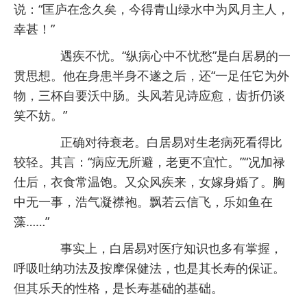
说：“匡庐在念久矣，今得青山绿水中为风月主人，
幸甚！”
遇疾不忧。“纵病心中不忧愁”是白居易的一
贯思想。他在身患半身不遂之后，还“一足任它为外
物，三杯自要沃中肠。头风若见诗应愈，齿折仍谈
笑不妨。”
正确对待衰老。白居易对生老病死看得比
较轻。其言：“病应无所避，老更不宜忙。”“况加禄
仕后，衣食常温饱。又众风疾来，女嫁身婚了。胸
中无一事，浩气凝襟袍。飘若云信飞，乐如鱼在
藻……”
事实上，白居易对医疗知识也多有掌握，
呼吸吐纳功法及按摩保健法，也是其长寿的保证。
但其乐天的性格，是长寿基础的基础。