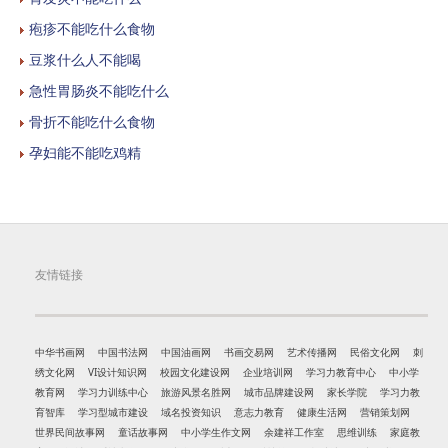
疱疹不能吃什么食物
豆浆什么人不能喝
急性胃肠炎不能吃什么
骨折不能吃什么食物
孕妇能不能吃鸡精
友情链接
中华书画网
中国书法网
中国油画网
书画交易网
艺术传播网
民俗文化网
刺
绣文化网
VI设计知识网
校园文化建设网
企业培训网
学习力教育中心
中小学
教育网
学习力训练中心
旅游风景名胜网
城市品牌建设网
家长学院
学习力教
育智库
学习型城市建设
域名投资知识
意志力教育
健康生活网
营销策划网
世界民间故事网
童话故事网
中小学生作文网
余建祥工作室
思维训练
家庭教