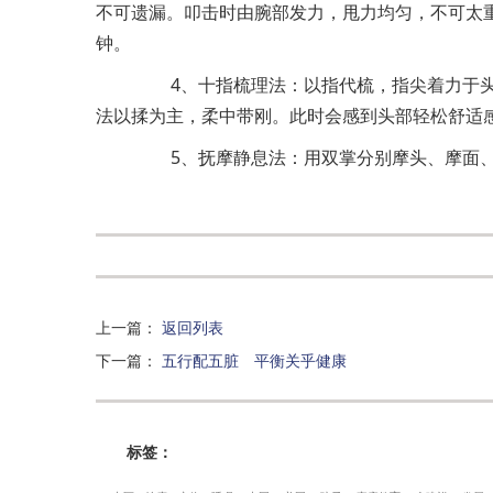
不可遗漏。叩击时由腕部发力，甩力均匀，不可太
钟。
4、十指梳理法：以指代梳，指尖着力于头
法以揉为主，柔中带刚。此时会感到头部轻松舒适
5、抚摩静息法：用双掌分别摩头、摩面、
上一篇
：
返回列表
下一篇
：
五行配五脏 平衡关乎健康
标签：