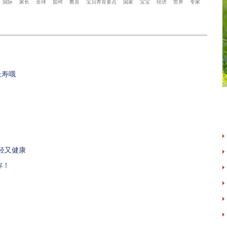
国际
家长
全球
如何
教育
宝贝养育要点
国家
宝宝
经济
世界
专家
长寿哦
轻又健康
你！