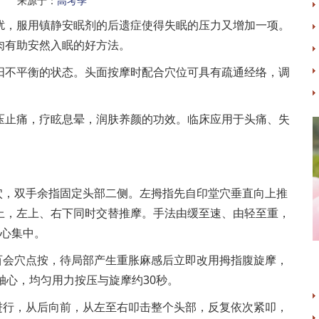
名 来源于：
高考季
，服用镇静安眠剂的后遗症使得失眠的压力又增加一项。
肉有助安然入眠的好方法。
不平衡的状态。头面按摩时配合穴位可具有疏通经络，调
止痛，疗眩息晕，润肤养颜的功效。临床应用于头痛、失
，双手余指固定头部二侧。左拇指先自印堂穴垂直向上推
上，左上、右下同时交替推摩。手法由缓至速、由轻至重，
眉心集中。
会穴点按，待局部产生重胀麻感后立即改用拇指腹旋摩，
轴心，均匀用力按压与旋摩约30秒。
行，从后向前，从左至右叩击整个头部，反复依次紧叩，