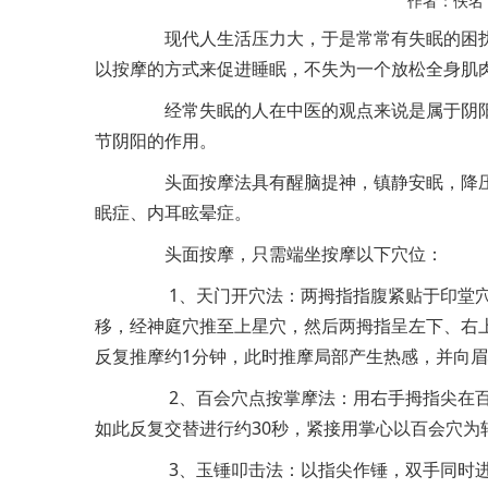
作者：佚
现代人生活压力大，于是常常有失眠的困扰
以按摩的方式来促进睡眠，不失为一个放松全身肌
经常失眠的人在中医的观点来说是属于阴阳
节阴阳的作用。
头面按摩法具有醒脑提神，镇静安眠，降压
眠症、内耳眩晕症。
头面按摩，只需端坐按摩以下穴位：
1、天门开穴法：两拇指指腹紧贴于印堂穴
移，经神庭穴推至上星穴，然后两拇指呈左下、右
反复推摩约1分钟，此时推摩局部产生热感，并向
2、百会穴点按掌摩法：用右手拇指尖在百
如此反复交替进行约30秒，紧接用掌心以百会穴为
3、玉锤叩击法：以指尖作锤，双手同时进