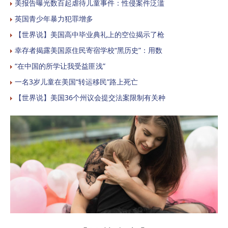
美报告曝光数百起虐待儿童事件：性侵案件泛滥
英国青少年暴力犯罪增多
【世界说】美国高中毕业典礼上的空位揭示了枪
幸存者揭露美国原住民寄宿学校“黑历史”：用数
“在中国的所学让我受益匪浅”
一名3岁儿童在美国“转运移民”路上死亡
【世界说】美国36个州议会提交法案限制有关种