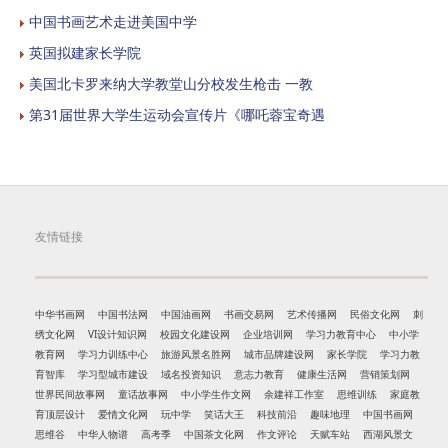
中国书画艺术走进美国中学
英国拟建家长学院
美国北卡罗来纳大学教堂山分校发生枪击 一教
第31届世界大学生运动会宣传片《哪吒蓉宝奇遇
友情链接
中华书画网
中国书法网
中国油画网
书画交易网
艺术传播网
民俗文化网
刺
绣文化网
VI设计知识网
校园文化建设网
企业培训网
学习力教育中心
中小学
教育网
学习力训练中心
旅游风景名胜网
城市品牌建设网
家长学院
学习力教
育智库
学习型城市建设
域名投资知识
意志力教育
健康生活网
营销策划网
世界民间故事网
童话故事网
中小学生作文网
余建祥工作室
思维训练
家庭教
育顶层设计
爱情文化网
玩中学
笑话大王
科技前沿
趣味地理
中国书画网
思维谷
中华人物谱
高考季
中国茶文化网
作文评论
天赋车站
西湖风景文