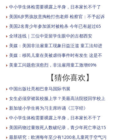
中小学生体检需要裸露上半身，日本家长不干了
美国6岁男孩故意掏枪打伤老师 检察官：不予起诉
美国2名青少年参加派对被枪杀 今年已有超过65
全球连线｜三位中亚留学生眼中的古都西安
美媒：美国非法雇童工现象日益泛滥 童工法却进
美媒：移民儿童在美被虐待事件时有发生 这是不
美童工问题愈演愈烈，非法雇用童工激增69%
【猜你喜欢】
中国出版社亮相巴拿马国际书展
女生必须穿裙装校服上学？美最高法院驳回学校上
新加坡小学生将为习主席吟诵《三字经》
中小学生体检需要裸露上半身，日本家长不干了
美国药物过量致死人数破纪录，青少年死亡率达15
最新研究：欧洲每年至少有1200名儿童死于空气污