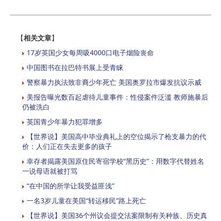
【
相关文章
】
17岁英国少女每周吸4000口电子烟险丧命
中国图书在拉巴特书展上受青睐
警察暴力执法致非裔少年死亡 美国奥罗拉市爆发抗议示威
美报告曝光数百起虐待儿童事件：性侵案件泛滥 教师施暴后
仍被洗白
英国青少年暴力犯罪增多
【世界说】美国高中毕业典礼上的空位揭示了枪支暴力的代
价：人们正在失去更多的孩子
幸存者揭露美国原住民寄宿学校“黑历史”：用数字代替姓名
一说母语就被打骂
“在中国的所学让我受益匪浅”
一名3岁儿童在美国“转运移民”路上死亡
【世界说】美国36个州议会提交法案限制有关种族、历史真