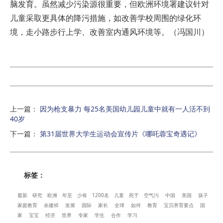
脑发育。虽然减少污染源很重要，但欧洲环境署建议针对
儿童采取更具体的降污措施，如改善学校周围的绿化环
境，走小路步行上学、改善室内通风环境等。（冯国川）
上一篇
：
因为枪支暴力 每25名美国幼儿园儿童中就有一人活不到
40岁
下一篇
：
第31届世界大学生运动会宣传片《哪吒蓉宝奇遇记》
标签：
最新
研究
欧洲
年至
少有
1200名
儿童
死于
空气污
中国
美国
孩子
家庭教育
余建祥
发展
国际
家长
全球
如何
教育
宝贝养育要点
国
家
宝宝
经济
世界
专家
学生
合作
学习