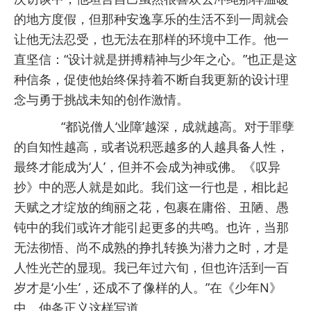
的地方度假，但那种安逸享乐的生活不到一周就会
让他无法忍受，也无法在那样的环境中工作。他一
直坚信：“设计就是拼搏精神与少年之心。”也正是这
种信条，促使他始终保持着不断自我更新的设计理
念与勇于挑战未知的创作激情。
“都说僧人‘业障’越深，成就越高。对于罪孽
的自知性越高，或者说积恶越多的人越具备人性，
最终才能成为‘人’，但并不会成为神或佛。《叹异
抄》中的恶人就是如此。我们这一行也是，相比起
天赋之才绽放的绚丽之花，包裹在庸俗、丑陋、愚
钝中的我们或许才能引起更多的共鸣。也许，当那
无法彻悟、尚不成熟的挣扎转换为潜力之时，才是
人性光芒的显现。我已年过六旬，但也许活到一百
岁才是‘小生’，还成不了像样的人。”在《少年N》
中，仲条正义这样写道。