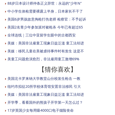
88岁日本设计师仲条正义辞世：永远的“少年N”
中小学生体检需要裸露上半身，日本家长不干了
美国6岁男孩故意掏枪打伤老师 检察官：不予起诉
美国2名青少年参加派对被枪杀 今年已有超过65
全球连线｜三位中亚留学生眼中的古都西安
美媒：美国非法雇童工现象日益泛滥 童工法却进
美媒：移民儿童在美被虐待事件时有发生 这是不
美童工问题愈演愈烈，非法雇用童工激增69%
【猜你喜欢】
美国北卡罗来纳大学教堂山分校发生枪击 一教
纽约市拟征20所学校体育馆安置非法移民 引大
美媒：美国非法雇童工现象日益泛滥 童工法却进
开学季，看看国外的熊孩子开学第一天怎么过？
17岁英国少女每周吸4000口电子烟险丧命