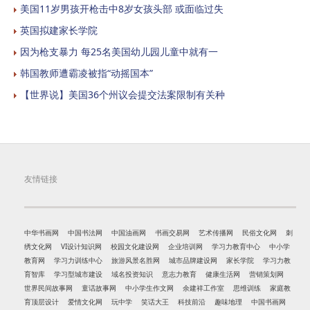
美国11岁男孩开枪击中8岁女孩头部 或面临过失
英国拟建家长学院
因为枪支暴力 每25名美国幼儿园儿童中就有一
韩国教师遭霸凌被指“动摇国本”
【世界说】美国36个州议会提交法案限制有关种
友情链接
中华书画网
中国书法网
中国油画网
书画交易网
艺术传播网
民俗文化网
刺
绣文化网
VI设计知识网
校园文化建设网
企业培训网
学习力教育中心
中小学
教育网
学习力训练中心
旅游风景名胜网
城市品牌建设网
家长学院
学习力教
育智库
学习型城市建设
域名投资知识
意志力教育
健康生活网
营销策划网
世界民间故事网
童话故事网
中小学生作文网
余建祥工作室
思维训练
家庭教
育顶层设计
爱情文化网
玩中学
笑话大王
科技前沿
趣味地理
中国书画网