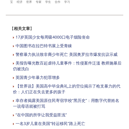
宝
经济
世界
专家
学生
合作
学习
【
相关文章
】
17岁英国少女每周吸4000口电子烟险丧命
中国图书在拉巴特书展上受青睐
警察暴力执法致非裔少年死亡 美国奥罗拉市爆发抗议示威
美报告曝光数百起虐待儿童事件：性侵案件泛滥 教师施暴后
仍被洗白
英国青少年暴力犯罪增多
【世界说】美国高中毕业典礼上的空位揭示了枪支暴力的代
价：人们正在失去更多的孩子
幸存者揭露美国原住民寄宿学校“黑历史”：用数字代替姓名
一说母语就被打骂
“在中国的所学让我受益匪浅”
一名3岁儿童在美国“转运移民”路上死亡