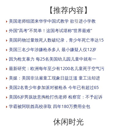
【推荐内容】
美国老师组团来华学中国式教学 欲引进小学教
外国“高考”不简单！这国考试堪称“世界最难”
美国药物过量致死人数破纪录，青少年死亡率达15
美国三名少年涉嫌枪杀多人 最小嫌疑人仅12岁
因为枪支暴力 每25名美国幼儿园儿童中就有一
最新研究：欧洲每年至少有1200名儿童死于空气污
美媒：美国非法雇童工现象日益泛滥 童工法却进
美国2名青少年参加派对被枪杀 今年已有超过65
美国6岁男孩故意掏枪打伤老师 检察官：不予起诉
学霸被阿联酋高校录取 四年180万费用全包
休闲时光