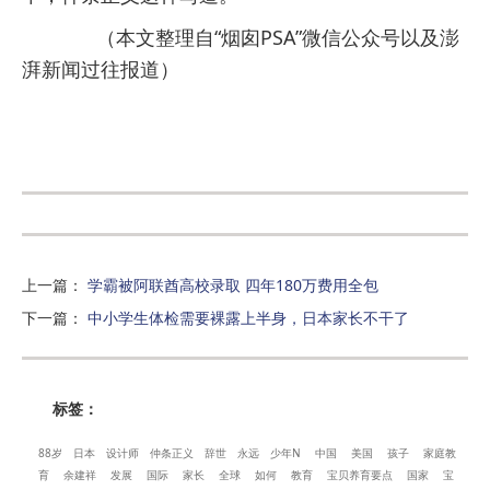
（本文整理自“烟囱PSA”微信公众号以及澎
湃新闻过往报道）
上一篇
：
学霸被阿联酋高校录取 四年180万费用全包
下一篇
：
中小学生体检需要裸露上半身，日本家长不干了
标签：
88岁
日本
设计师
仲条正义
辞世
永远
少年N
中国
美国
孩子
家庭教
育
余建祥
发展
国际
家长
全球
如何
教育
宝贝养育要点
国家
宝