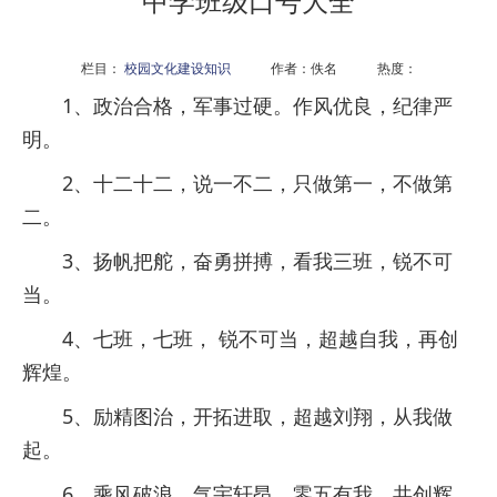
中学班级口号大全
栏目：
校园文化建设知识
作者：佚名 热度：
1、政治合格，军事过硬。作风优良，纪律严
明。
2、十二十二，说一不二，只做第一，不做第
二。
3、扬帆把舵，奋勇拼搏，看我三班，锐不可
当。
4、七班，七班， 锐不可当，超越自我，再创
辉煌。
5、励精图治，开拓进取，超越刘翔，从我做
起。
6、乘风破浪，气宇轩昂，零五有我，共创辉