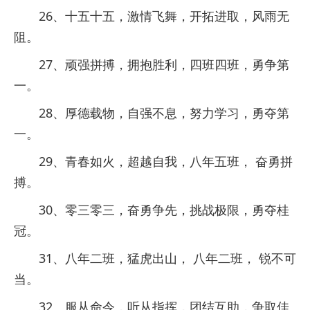
26、十五十五，激情飞舞，开拓进取，风雨无
阻。
27、顽强拼搏，拥抱胜利，四班四班，勇争第
一。
28、厚德载物，自强不息，努力学习，勇夺第
一。
29、青春如火，超越自我，八年五班， 奋勇拼
搏。
30、零三零三，奋勇争先，挑战极限，勇夺桂
冠。
31、八年二班，猛虎出山， 八年二班， 锐不可
当。
32、服从命令，听从指挥，团结互助，争取佳