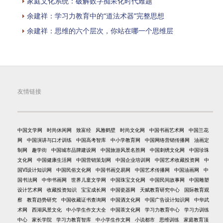
家庭文化系统：破解数字痴呆化时代难题
余建祥：学习力教育中的“道法术器”完整思想
余建祥：思维的六个层次，你站在哪一个思维层
友情链接
中国文学网
时尚休闲网
致富经
风雅鹤壁
时尚文化网
中国书画艺术网
中国兰花
网
中国演讲与口才训练
中国高考智库
中小学教育网
中国网络营销传播网
油画定
制网
趣学街
中国城市品牌建设网
中国旅游风景名胜网
中国刺绣文化网
中国珍珠
文化网
中国健康生活网
中国营销策划网
中国企业培训网
中国艺术收藏投资网
中
国VI设计知识网
中国民俗文化网
中国书画交易网
中国艺术传播网
中国油画网
中
国书法网
中华书画网
世界儿童文学网
中国珠宝文化网
中国民间故事网
中国雕塑
设计艺术网
收藏投资知识
宝宝成长网
中国瓷器网
天赋教育研究中心
国际教育观
察
教育趋势研究
中国收藏证书查询网
中国酒文化网
中国广告设计知识网
中华武
术网
西湖风景文化
中小学生作文大全
中国茶文化网
学习力教育中心
学习力训练
中心
家长学院
学习力教育智库
中小学生作文网
小说都市
思维训练
家庭教育顶