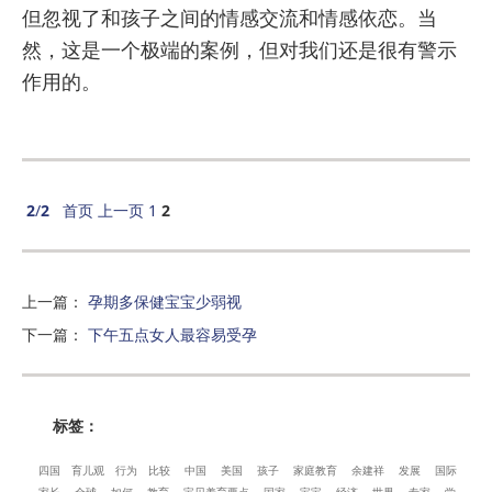
但忽视了和孩子之间的情感交流和情感依恋。当
然，这是一个极端的案例，但对我们还是很有警示
作用的。
2
/
2
首页
上一页
1
2
上一篇
：
孕期多保健宝宝少弱视
下一篇
：
下午五点女人最容易受孕
标签：
四国
育儿观
行为
比较
中国
美国
孩子
家庭教育
余建祥
发展
国际