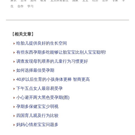
家长
全球
如何
教育
宝贝养育要点
国家
宝宝
经济
世界
专家
学
生
合作
学习
【
相关文章
】
给胎儿提供良好的生长空间
有些东西孕期多吃能够让胎宝宝比别人宝宝聪明!
调查发现母乳喂养的儿童行为习惯更好
如何选择最佳受孕期
40岁以后生育的小孩身体更棒 智商更高
下午五点女人最容易受孕
小心避开两大黑色受孕期(图)
孕期多保健宝宝少弱视
四国育儿观及行为比较
妈妈心情差宝宝问题多