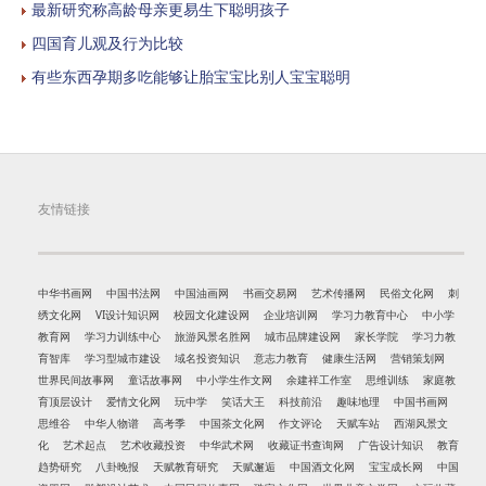
最新研究称高龄母亲更易生下聪明孩子
四国育儿观及行为比较
有些东西孕期多吃能够让胎宝宝比别人宝宝聪明
友情链接
中华书画网
中国书法网
中国油画网
书画交易网
艺术传播网
民俗文化网
刺
绣文化网
VI设计知识网
校园文化建设网
企业培训网
学习力教育中心
中小学
教育网
学习力训练中心
旅游风景名胜网
城市品牌建设网
家长学院
学习力教
育智库
学习型城市建设
域名投资知识
意志力教育
健康生活网
营销策划网
世界民间故事网
童话故事网
中小学生作文网
余建祥工作室
思维训练
家庭教
育顶层设计
爱情文化网
玩中学
笑话大王
科技前沿
趣味地理
中国书画网
思维谷
中华人物谱
高考季
中国茶文化网
作文评论
天赋车站
西湖风景文
化
艺术起点
艺术收藏投资
中华武术网
收藏证书查询网
广告设计知识
教育
趋势研究
八卦晚报
天赋教育研究
天赋邂逅
中国酒文化网
宝宝成长网
中国