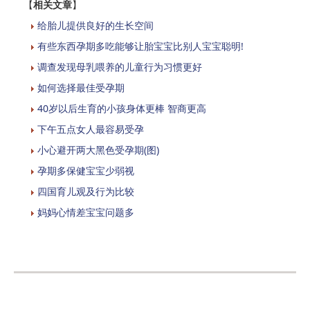
【
相关文章
】
给胎儿提供良好的生长空间
有些东西孕期多吃能够让胎宝宝比别人宝宝聪明!
调查发现母乳喂养的儿童行为习惯更好
如何选择最佳受孕期
40岁以后生育的小孩身体更棒 智商更高
下午五点女人最容易受孕
小心避开两大黑色受孕期(图)
孕期多保健宝宝少弱视
四国育儿观及行为比较
妈妈心情差宝宝问题多