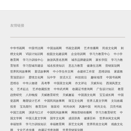
友情链接
中华书画网
中国书法网
中国油画网
书画交易网
艺术传播网
民俗文化网
刺
绣文化网
VI设计知识网
校园文化建设网
企业培训网
学习力教育中心
中小学
教育网
学习力训练中心
旅游风景名胜网
城市品牌建设网
家长学院
学习力教
育智库
学习型城市建设
域名投资知识
意志力教育
健康生活网
营销策划网
世界民间故事网
童话故事网
中小学生作文网
余建祥工作室
思维训练
家庭教
育顶层设计
爱情文化网
玩中学
笑话大王
科技前沿
趣味地理
中国书画网
思维谷
中华人物谱
高考季
中国茶文化网
作文评论
天赋车站
西湖风景文
化
艺术起点
艺术收藏投资
中华武术网
收藏证书查询网
广告设计知识
教育
趋势研究
八卦晚报
天赋教育研究
天赋邂逅
中国酒文化网
宝宝成长网
中国
瓷器网
雕塑设计艺术
中国民间故事网
珠宝文化网
世界儿童文学网
文玩收藏
投资
宝岛期刊
教育百科
致富经
时尚休闲
风雅中国
时尚文化
贝壳书画
中国兰花网
演讲与口才
中国民间故事网
网络营销传播网
学习力教育研究
中
国文学网
中国儿童文学网
国学文化网
成语辞典
健康百科
世界休闲文化网
幸福智库
学习力训练知识
幸福教育网
茶艺文化网
世界民俗文化网
戏曲文化
网
文化艺术传播
收藏证书查询网
世界营销策划网