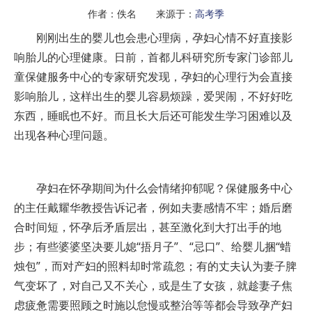
作者：佚名 来源于：
高考季
刚刚出生的婴儿也会患心理病，孕妇心情不好直接影
响胎儿的心理健康。日前，首都儿科研究所专家门诊部儿
童保健服务中心的专家研究发现，孕妇的心理行为会直接
影响胎儿，这样出生的婴儿容易烦躁，爱哭闹，不好好吃
东西，睡眠也不好。而且长大后还可能发生学习困难以及
出现各种心理问题。
孕妇在怀孕期间为什么会情绪抑郁呢？保健服务中心
的主任戴耀华教授告诉记者，例如夫妻感情不牢；婚后磨
合时间短，怀孕后矛盾层出，甚至激化到大打出手的地
步；有些婆婆坚决要儿媳“捂月子”、“忌口”、给婴儿捆“蜡
烛包”，而对产妇的照料却时常疏忽；有的丈夫认为妻子脾
气变坏了，对自己又不关心，或是生了女孩，就趁妻子焦
虑疲惫需要照顾之时施以怠慢或整治等等都会导致孕产妇