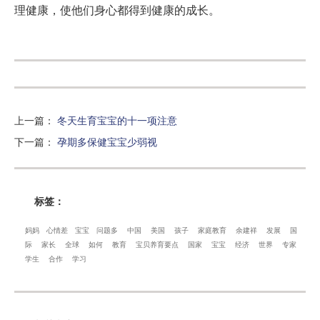
理健康，使他们身心都得到健康的成长。
上一篇
：
冬天生育宝宝的十一项注意
下一篇
：
孕期多保健宝宝少弱视
标签：
妈妈
心情差
宝宝
问题多
中国
美国
孩子
家庭教育
余建祥
发展
国
际
家长
全球
如何
教育
宝贝养育要点
国家
宝宝
经济
世界
专家
学生
合作
学习