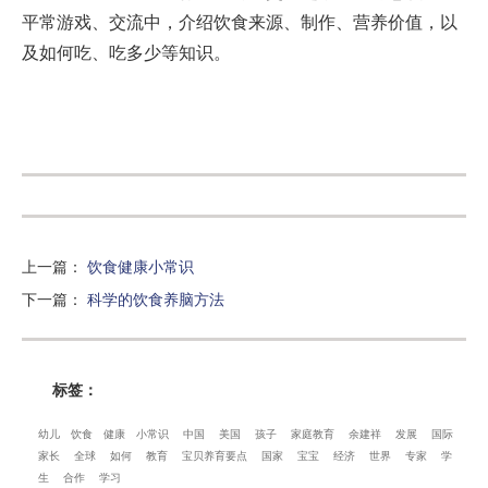
平常游戏、交流中，介绍饮食来源、制作、营养价值，以
及如何吃、吃多少等知识。
上一篇
：
饮食健康小常识
下一篇
：
科学的饮食养脑方法
标签：
幼儿
饮食
健康
小常识
中国
美国
孩子
家庭教育
余建祥
发展
国际
家长
全球
如何
教育
宝贝养育要点
国家
宝宝
经济
世界
专家
学
生
合作
学习