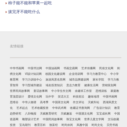
柿子能不能和苹果一起吃
拔完牙不能吃什么
友情链接
中华书画网
中国书法网
中国油画网
书画交易网
艺术传播网
民俗文化网
刺
绣文化网
VI设计知识网
校园文化建设网
企业培训网
学习力教育中心
中小学
教育网
学习力训练中心
旅游风景名胜网
城市品牌建设网
家长学院
学习力教
育智库
学习型城市建设
域名投资知识
意志力教育
健康生活网
营销策划网
世界民间故事网
童话故事网
中小学生作文网
余建祥工作室
思维训练
家庭教
育顶层设计
爱情文化网
玩中学
笑话大王
科技前沿
趣味地理
中国书画网
思维谷
中华人物谱
高考季
中国茶文化网
作文评论
天赋车站
西湖风景文
化
艺术起点
艺术收藏投资
中华武术网
收藏证书查询网
广告设计知识
教育
趋势研究
八卦晚报
天赋教育研究
天赋邂逅
中国酒文化网
宝宝成长网
中国
瓷器网
雕塑设计艺术
中国民间故事网
珠宝文化网
世界儿童文学网
文玩收藏
投资
宝岛期刊
教育百科
致富经
时尚休闲
风雅中国
时尚文化
贝壳书画